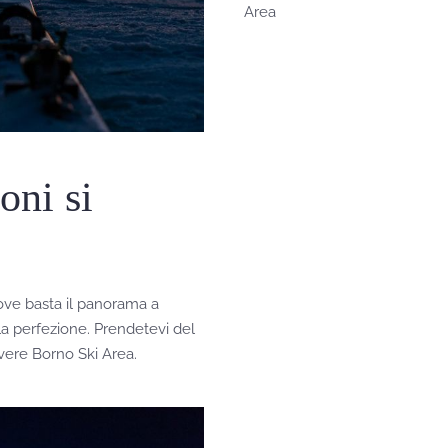
Area
oni si
ove basta il panorama a
lla perfezione. Prendetevi del
ivere Borno Ski Area.