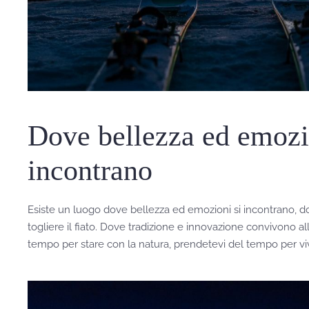
Dove bellezza ed emozi
incontrano
Esiste un luogo dove bellezza ed emozioni si incontrano, d
togliere il fiato. Dove tradizione e innovazione convivono a
tempo per stare con la natura, prendetevi del tempo per v