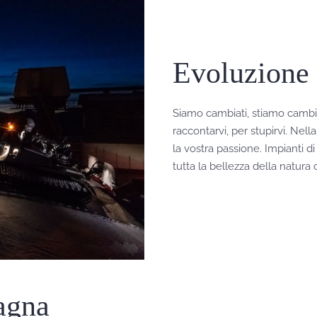
Evoluzione
Siamo cambiati, stiamo cambi
raccontarvi, per stupirvi. Ne
la vostra passione. Impianti d
tutta la bellezza della natura 
agna